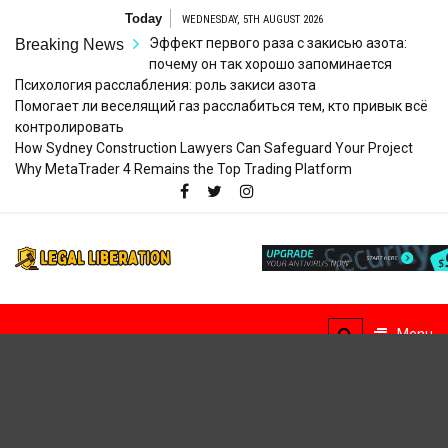
Skip
Today
WEDNESDAY, 5TH AUGUST 2026
to
Эффект первого раза с закисью азота:
Breaking News
content
почему он так хорошо запоминается
Психология расслабления: роль закиси азота
Помогает ли веселящий газ расслабиться тем, кто привык всё
контролировать
How Sydney Construction Lawyers Can Safeguard Your Project
Why MetaTrader 4 Remains the Top Trading Platform
Legal
Striving for Legal Rights
Liberation
Menu