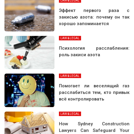
LAW & LEGAL
Эффект первого раза с
закисью азота: почему он так
хорошо запоминается
LAW & LEGAL
Психология расслабления:
роль закиси азота
LAW & LEGAL
Помогает ли веселящий газ
расслабиться тем, кто привык
всё контролировать
LAW & LEGAL
How Sydney Construction
Lawyers Can Safeguard Your