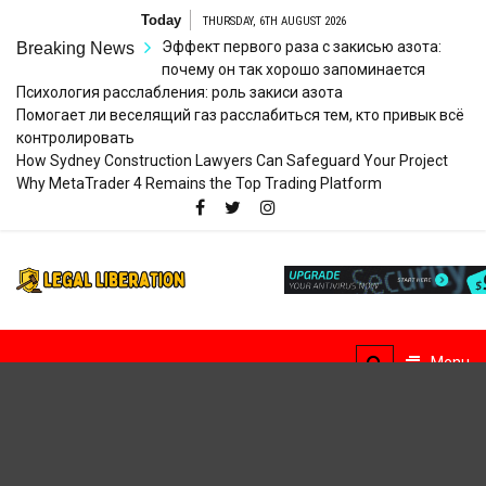
Skip
Today
THURSDAY, 6TH AUGUST 2026
to
Эффект первого раза с закисью азота:
Breaking News
content
почему он так хорошо запоминается
Психология расслабления: роль закиси азота
Помогает ли веселящий газ расслабиться тем, кто привык всё
контролировать
How Sydney Construction Lawyers Can Safeguard Your Project
Why MetaTrader 4 Remains the Top Trading Platform
Legal
Striving for Legal Rights
Liberation
Menu