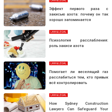
LAW & LEGAL
Эффект первого раза с
закисью азота: почему он так
хорошо запоминается
LAW & LEGAL
Психология расслабления:
роль закиси азота
LAW & LEGAL
Помогает ли веселящий газ
расслабиться тем, кто привык
всё контролировать
LAW & LEGAL
How Sydney Construction
Lawyers Can Safeguard Your